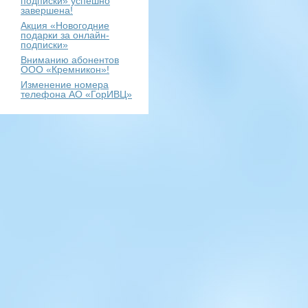
подписки» успешно
завершена!
Акция «Новогодние
подарки за онлайн-
подписки»
Вниманию абонентов
ООО «Кремникон»!
Изменение номера
телефона АО «ГорИВЦ»