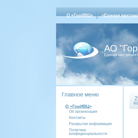
О «ГорИВЦ»
«Единая квитан
АО "Го
Единая квитанция 
Главное меню
2
Ф
О «ГорИВЦ»
Об организации
Контакты
Раскрытие информации
Политика
конфиденциальности