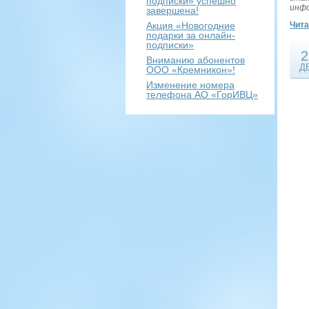
подписки» успешно
инфо
завершена!
Акция «Новогодние
Чит
подарки за онлайн-
подписки»
2
Вниманию абонентов
Д
ООО «Кремникон»!
Изменение номера
телефона АО «ГорИВЦ»