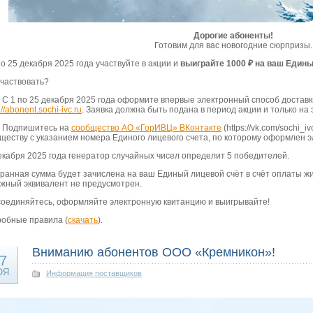
Дорогие абоненты!
Готовим для вас новогодние сюрпризы.
по 25 декабря 2025 года участвуйте в акции и
выиграйте 1000 ₽ на ваш Едины
участвовать?
 1 по 25 декабря 2025 года оформите впервые электронный способ доставк
://abonent.sochi-ivc.ru
. Заявка должна быть подана в период акции и только на 
Подпишитесь на
сообщество АО «ГорИВЦ» ВКонтакте
(https://vk.com/sochi_
ществу с указанием номера Единого лицевого счета, по которому оформлен э
екабря 2025 года генератор случайных чисел определит 5 победителей.
ранная сумма будет зачислена на ваш Единый лицевой счёт в счёт оплаты ж
жный эквивалент не предусмотрен.
оединяйтесь, оформляйте электронную квитанцию и выигрывайте!
обные правила (
скачать
).
Вниманию абонентов ООО «Кремникон»!
7
ОЯ
Информация поставщиков