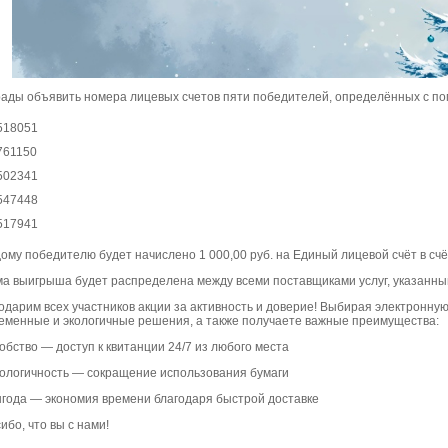
ады объявить номера лицевых счетов пяти победителей, определённых с п
518051
761150
502341
547448
517941
ому победителю будет начислено 1 000,00 руб. на Единый лицевой счёт в сч
а выигрыша будет распределена между всеми поставщиками услуг, указанным
одарим всех участников акции за активность и доверие! Выбирая электронну
еменные и экологичные решения, а также получаете важные преимущества:
обство — доступ к квитанции 24/7 из любого места
ологичность — сокращение использования бумаги
года — экономия времени благодаря быстрой доставке
ибо, что вы с нами!