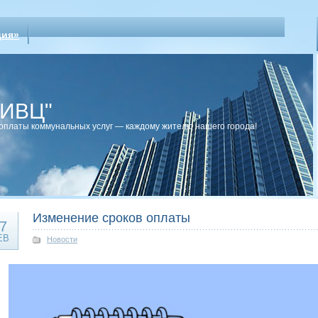
ция»
рИВЦ"
оплаты коммунальных услуг — каждому жителю нашего города!
Изменение сроков оплаты
7
ЕВ
Новости