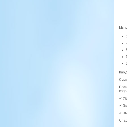
Мы р
Кажд
Сумм
Благ
совр
✔ Уд
✔ Эк
✔ Вы
Спас