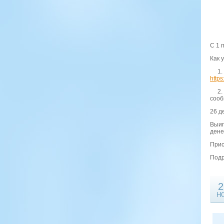
С 1 
Как 
1. С
https
2. 
сооб
26 д
Выиг
дене
Прис
Подр
2
Н