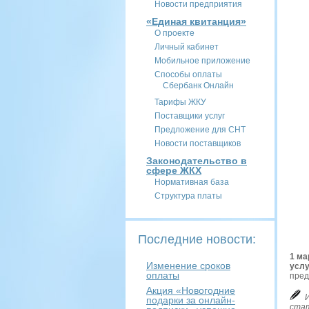
Новости предприятия
«Единая квитанция»
О проекте
Личный кабинет
Мобильное приложение
Способы оплаты
Сбербанк Онлайн
Тарифы ЖКУ
Поставщики услуг
Предложение для СНТ
Новости поставщиков
Законодательство в
сфере ЖКХ
Нормативная база
Структура платы
Последние новости:
1 ма
Изменение сроков
услу
оплаты
пред
Акция «Новогодние
И
подарки за онлайн-
стат