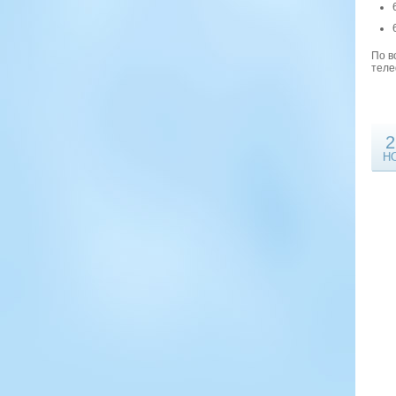
По в
теле
2
Н